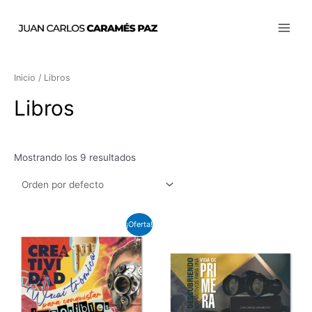
Ir
Main
al
Menu
contenido
Inicio
/ Libros
Libros
Mostrando los 9 resultados
¡Oferta!